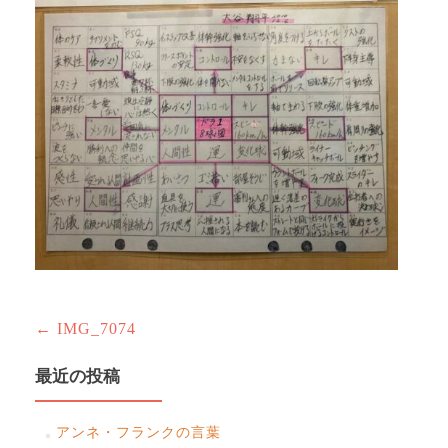
投
←
IMG_7074
稿
最近の投稿
ナ
ビ
アンネ・フランクの言葉