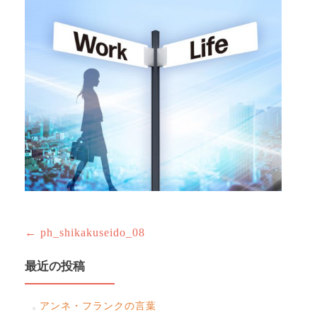
投
←
ph_shikakuseido_08
稿
最近の投稿
ナ
ビ
アンネ・フランクの言葉